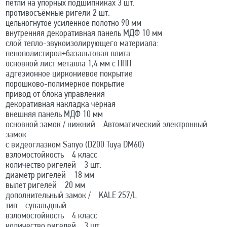
петли на упорных подшипниках 3 шт.
противосъёмные ригели 2 шт.
цельногнутое усиленное полотно 90 мм
внутренняя декоративная панель МДФ 10 мм
слой тепло-звукоизолирующего материала:
пенополистирол+базальтовая плита
основной лист металла 1,4 мм с ППП
адгезионное циркониевое покрытие
порошково-полимерное покрытие
привод от блока управления
декоративная накладка чёрная
внешняя панель МДФ 10 мм
основной замок / нижний Автоматический электронный
замок
с видеоглазком Sanyo (D200 Tuya DM60)
взломостойкость 4 класс
количество ригелей 3 шт.
диаметр ригелей 18 мм
вылет ригелей 20 мм
дополнительный замок / KALE 257/L
тип сувальдный
взломостойкость 4 класс
количество ригелей 3 шт.